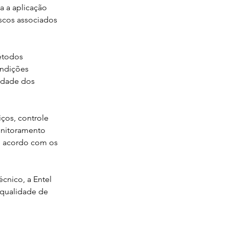
 a aplicação 
iscos associados 
étodos 
ndições 
idade dos 
ços, controle 
onitoramento 
e acordo com os 
cnico, a Entel 
 qualidade de 