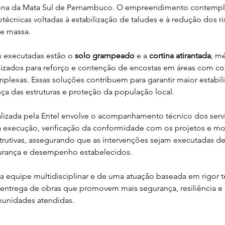
Zona da Mata Sul de Pernambuco. O empreendimento contempla
técnicas voltadas à estabilização de taludes e à redução dos r
e massa.
s executadas estão o 
solo grampeado
 e a 
cortina atirantada
, m
izados para reforço e contenção de encostas em áreas com co
plexas. Essas soluções contribuem para garantir maior estabil
nça das estruturas e proteção da população local.
alizada pela Entel envolve o acompanhamento técnico dos servi
 execução, verificação da conformidade com os projetos e m
trutivas, assegurando que as intervenções sejam executadas d
gurança e desempenho estabelecidos.
 equipe multidisciplinar e de uma atuação baseada em rigor té
a entrega de obras que promovem mais segurança, resiliência e
munidades atendidas.