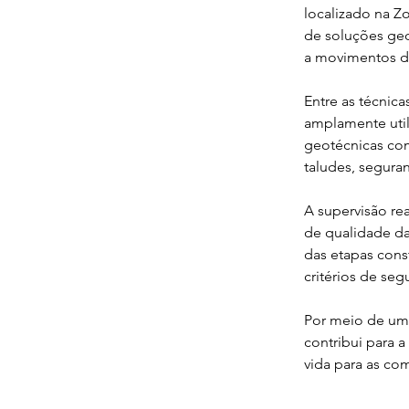
localizado na 
de soluções geo
a movimentos d
Entre as técnica
amplamente util
geotécnicas com
taludes, segura
A supervisão re
de qualidade da
das etapas cons
critérios de se
Por meio de uma
contribui para 
vida para as co