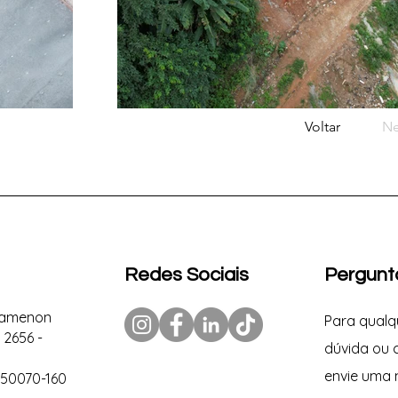
Voltar
Ne
Redes Sociais
Pergunt
gamenon
Para qualq
 2656 -
dúvida ou 
envie uma
, 50070-160