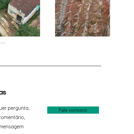
xt
as
uer pergunta,
Fale conosco
comentário,
 mensagem