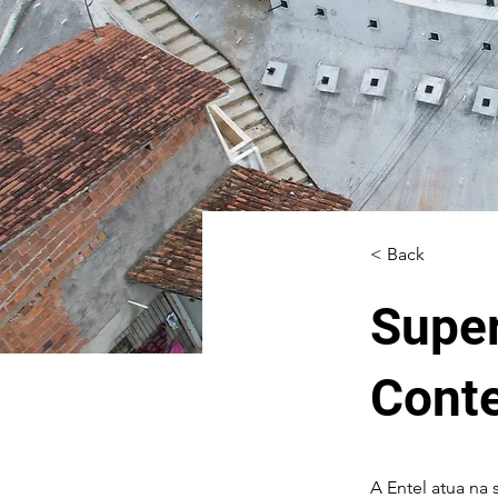
< Back
Super
Cont
A Entel atua na